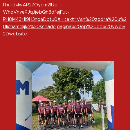
fbclid=IwAR27Oyom2IUp_-
WhqVnvePJqJjebQh8dfejFut-
RH8M43r1l9H3noaDbtu0#:~:text=Van%20zodra%20u%2
0lichamelijke%20schade,pagina%20op%20de%20vwb%
2Dwebsite