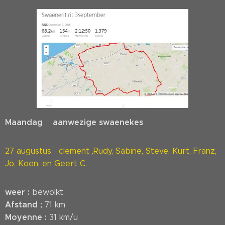
Maandag aanwezige swaenekes
27 augustus clement ,Rudy, Sabine, Steve, Kurt, Franz,
Jo, Koen, en Geert C.
weer :
bewolkt
Afstand ;
71 km
Moyenne :
31 km/u