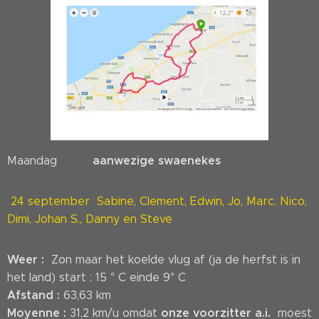
aanwezige swaenekes
Maandag
24 september Sabine, Clement, Edwin, Jo, Marc, Nico,
Dimi, Johan S., Danny en Steve
Weer :
Zon maar het koelde vlug af (ja de herfst is in
het land) start : 15 ° C einde 9° C
Afstand :
63,63 km
Moyenne :
onze voorzitter a.i.
31,2 km/u omdat
moest